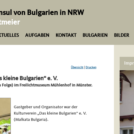
sul von Bulgarien in NRW
tmeier
KTUELLES
AUFGABEN
KONTAKT
BULGARIEN
BILDER
Impr
Übersicht
|
Drucken
 kleine Bulgarien“ e. V.
 in Folge) im Freilichtmuseum Mühlenhof in Münster.
Gastgeber und Organisator war der
Kulturverein „Das kleine Bulgarien“ e. V.
(Malkata Bulgaria).