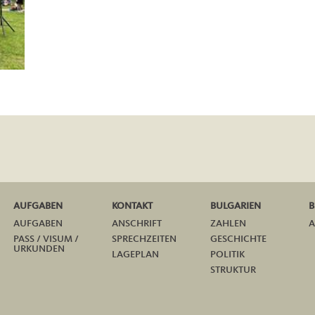
AUFGABEN
KONTAKT
BULGARIEN
B
AUFGABEN
ANSCHRIFT
ZAHLEN
A
PASS / VISUM /
SPRECHZEITEN
GESCHICHTE
URKUNDEN
LAGEPLAN
POLITIK
STRUKTUR